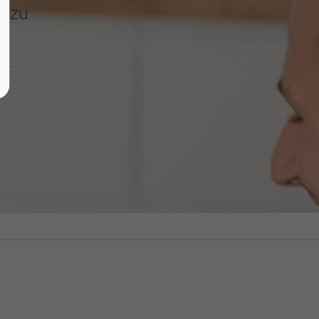
t zu
n.