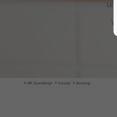
Um 
V
MK-Eventdesign
Konzept
Beratung