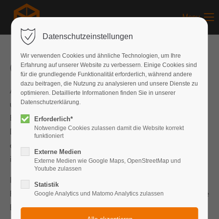
Menu
Datenschutzeinstellungen
Wir verwenden Cookies und ähnliche Technologien, um Ihre
Grossveranstaltungen
Erfahrung auf unserer Website zu verbessern. Einige Cookies sind
für die grundlegende Funktionalität erforderlich, während andere
dazu beitragen, die Nutzung zu analysieren und unsere Dienste zu
Als professioneller Partner stehen wir Ihnen gerne mit
optimieren. Detaillierte Informationen finden Sie in unserer
unserer Erfahrung und unserem breiten Repertoire an
Datenschutzerklärung.
Bausteinen als kompetenter Berater und zuverlässiger
Erforderlich*
Notwendige Cookies zulassen damit die Website korrekt
Dienstleister zur Verfügung. Gemeinsam mit Ihnen
funktioniert
entwickeln wir für Ihren Anlass ein stimmiges Konzept, um
Externe Medien
ihren Kunden und Gästen ein besonderes Erlebnis zu bieten.
Externe Medien wie Google Maps, OpenStreetMap und
Youtube zulassen
Insbesondere im Hinblick auf Veranstaltungstechnik,
Statistik
Feuerwerke- und Pyro-Shows verfügen wir über langjährige
Google Analytics und Matomo Analytics zulassen
Erfahrung, was sich perfekt mit weiteren Elementen zu