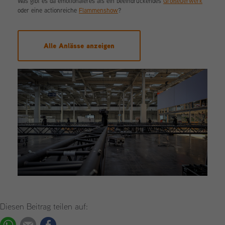
Was gibt es da emotionaleres als ein beeindruckendes
Großeuerwerk
oder eine actionreiche
Flammenshow
?
Alle Anlässe anzeigen
Diesen Beitrag teilen auf:
WhatsApp
E-mail
Facebook