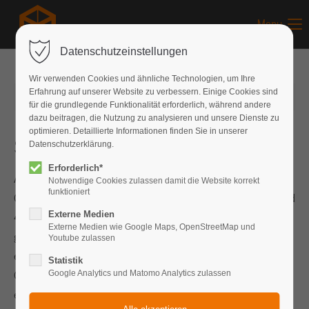
Menu
Datenschutzeinstellungen
Wir verwenden Cookies und ähnliche Technologien, um Ihre
Erfahrung auf unserer Website zu verbessern. Einige Cookies sind
19.07.2025
von Jonathan Kees
(Kommentare: 0)
für die grundlegende Funktionalität erforderlich, während andere
dazu beitragen, die Nutzung zu analysieren und unsere Dienste zu
optimieren. Detaillierte Informationen finden Sie in unserer
Standorteröffnung in Simmersfeld
Datenschutzerklärung.
Erforderlich*
Am 18. Juli 2025 fand die feierliche Eröffnung des
Notwendige Cookies zulassen damit die Website korrekt
funktioniert
Gebäudeneubaus der Blaich IT GmbH (FC Grupppe) mit rund
Externe Medien
400 geladenen Gästen statt. Wir entwickelten dazu
Externe Medien wie Google Maps, OpenStreetMap und
gemeinsam mit der Unternehmensführung ein Konzept für
Youtube zulassen
ein ungezwungenes Fest mit Campus-Charakter, das den
Statistik
Gästen einen entspannten und unterhaltsamen Abend
Google Analytics und Matomo Analytics zulassen
erleben lies.