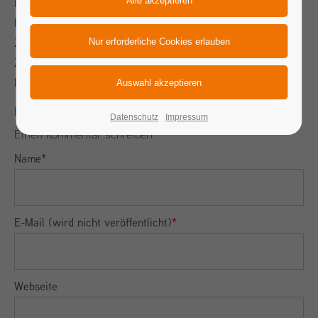
Hier zu einer Hochzeit in der DM Arena Karlsruhe sowie im
Hotel Heitlinger Hof.
Zudem möchten wir ihnen den wirklich gelungenen
Zeitungsbericht, unseres
Feuerwerkes zur Chrysanthema
in
Lahr nicht vorenthalten.
Kommentare
Datenschutz
Impressum
Einen Kommentar schreiben
Name
*
E-Mail (wird nicht veröffentlicht)
*
Webseite