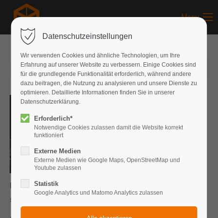
Menu
Datenschutzeinstellungen
Wir verwenden Cookies und ähnliche Technologien, um Ihre
Erfahrung auf unserer Website zu verbessern. Einige Cookies sind
11.11.2017
von Jonathan Kees
(Kommentare: 0)
für die grundlegende Funktionalität erforderlich, während andere
dazu beitragen, die Nutzung zu analysieren und unsere Dienste zu
optimieren. Detaillierte Informationen finden Sie in unserer
Datenschutzerklärung.
Erforderlich*
Notwendige Cookies zulassen damit die Website korrekt
funktioniert
Externe Medien
Externe Medien wie Google Maps, OpenStreetMap und
Youtube zulassen
Statistik
Ein etwas nasser aber wunderschöner Abend mit vielen,
Google Analytics und Matomo Analytics zulassen
strahlenden Gesichtern geht nun schon zu Ende.[nbsp]