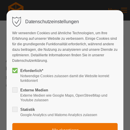
Menu
Datenschutzeinstellungen
Wir verwenden Cookies und ähnliche Technologien, um Ihre
Erfahrung auf unserer Website zu verbessern. Einige Cookies sind
12.08.2017
von Jonathan Kees
(Kommentare: 0)
für die grundlegende Funktionalität erforderlich, während andere
dazu beitragen, die Nutzung zu analysieren und unsere Dienste zu
optimieren. Detaillierte Informationen finden Sie in unserer
Am 12. August 2017 waren wir mit diesem
Datenschutzerklärung.
Hochzeitsfeuerwerk als Überraschung des Hochzeitspaares
Erforderlich*
gebucht. Leider gingen durch den vergessenen Regenschutz
Notwendige Cookies zulassen damit die Website korrekt
funktioniert
auf der Linse die ersten Sekunden des Videos verloren...
Externe Medien
Externe Medien wie Google Maps, OpenStreetMap und
Youtube zulassen
Das Laden von Vimeo wurde nicht erlaubt.
Statistik
Google Analytics und Matomo Analytics zulassen
Bitte ändern Sie die
Datenschutz-
Einstellungen